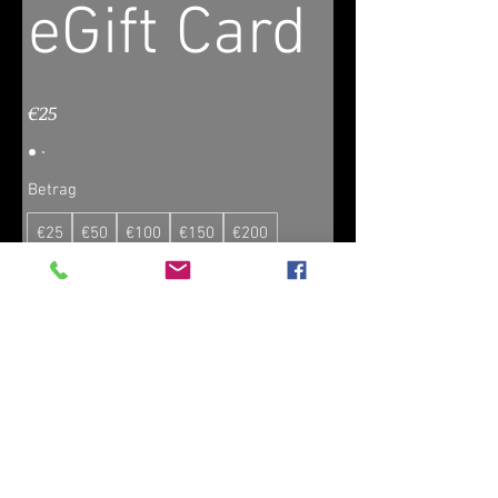
eGift Card
€25
Betrag
€25
€50
€100
€150
€200
Menge
Kostenpflichtig bestellen